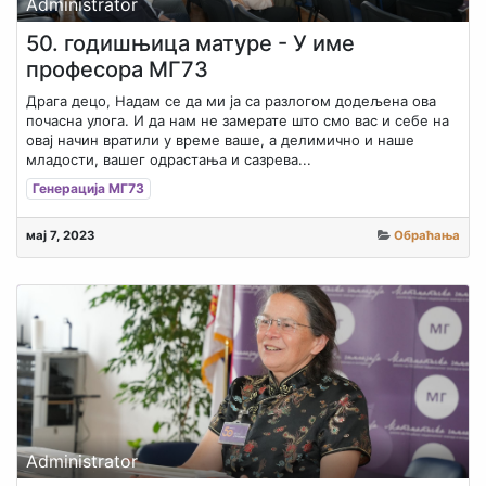
Administrator
50. годишњица матуре - У име
професора МГ73
Драга децо, Надам се да ми ја са разлогом додељена ова
почасна улога. И да нам не замерате што смо вас и себе на
овај начин вратили у време ваше, а делимично и наше
младости, вашег одрастања и сазрева...
Генерација МГ73
мај 7, 2023
Обраћања
Administrator