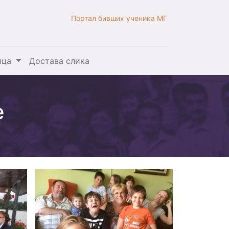
Портал бивших ученика МГ
ица
Достава слика
е