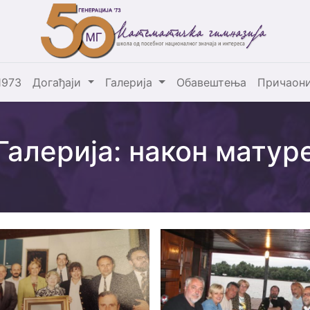
1973
Догађаји
Галерија
Обавештења
Причаон
Галерија: након матур