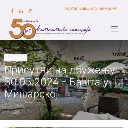
Портал бивших ученика МГ
Latest
Присутни на дружењу
30.05.2024 - Башта у
Мишарској