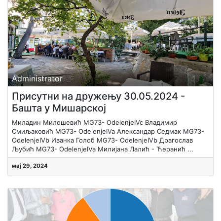
Administrator
Присутни на дружењу 30.05.2024 -
Башта у Мишарској
Миладин Милошевић MG73- OdelenjeIVc Владимир
Смиљаковић MG73- OdelenjeIVa Александар Седмак MG73-
OdelenjeIVb Иванка Голоб MG73- OdelenjeIVb Драгослав
Љубић MG73- OdelenjeIVa Милијана Лалић - Ћеранић ...
мај 29, 2024