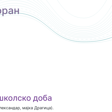
оран
школско доба
лександар, мајка Драгица).