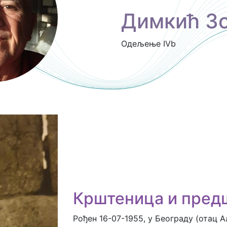
Димкић З
Одељење IVb
Крштеница и пред
Рођен 16-07-1955, у Београду (отац А