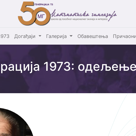
1973
Догађаји
Галерија
Обавештења
Причаон
рација 1973: одељење