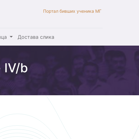
Портал бивших ученика МГ
ица
Достава слика
 IV/b