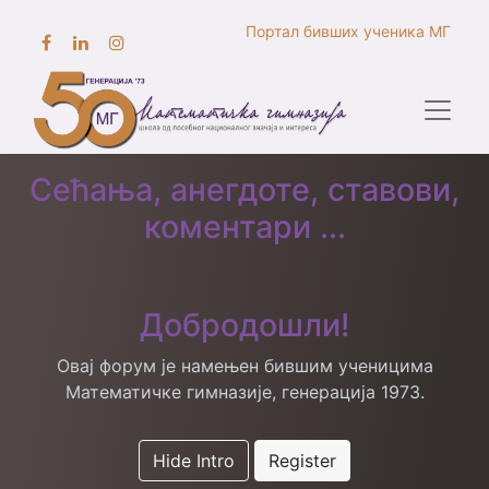
Портал бивших ученика МГ
Сећања, анегдоте, ставови,
коментари ...
Добродошли!
Овај форум је намењен бившим ученицима
Математичке гимназије, генерација 1973.
Hide Intro
Register